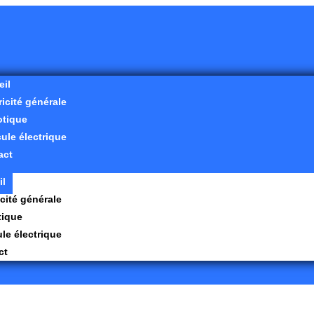
eil
ricité générale
tique
ule électrique
act
il
icité générale
ique
le électrique
ct