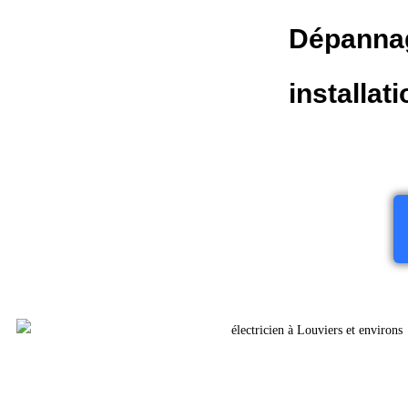
Dépannag
installat