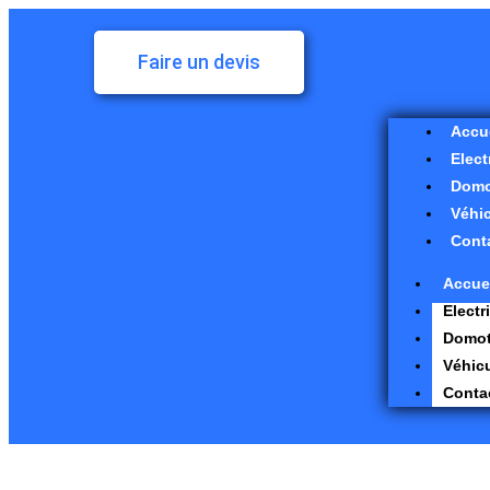
Faire un devis
Accu
Elect
Domo
Véhic
Cont
Accue
Electr
Domot
Véhicu
Conta